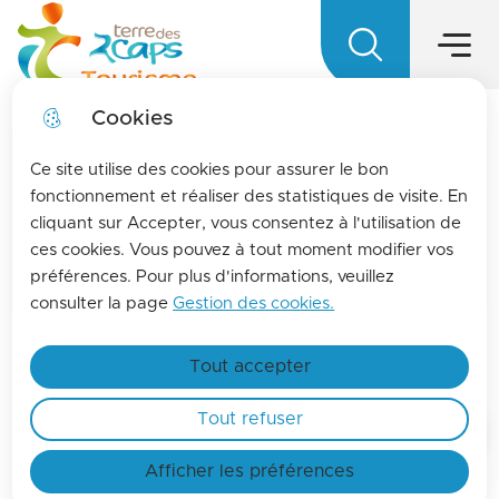
Main menu
Skip to
Skip to
Skip to main
Skip to
Menu
Terre des 2 caps Tourisme - Office d
menu
search
content
site map
Cookies
LA MENSUELLE
fermer l
Ce site utilise des cookies pour assurer le bon
Pour vous tenir informés de l'actualités de La
fonctionnement et réaliser des statistiques de visite. En
cliquant sur Accepter, vous consentez à l'utilisation de
terre des 2 caps, inscrivez-vous à la lettre
ces cookies. Vous pouvez à tout moment modifier vos
d'information de l'office de tourisme !
préférences. Pour plus d'informations, veuillez
Find out more
consulter la page
Gestion des cookies.
Accessibilité
Tout accepter
Tout refuser
Home
Afficher les préférences