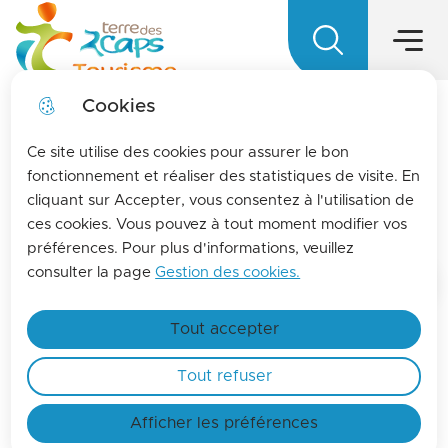
Main menu
Skip to
Skip to
Skip to main
Skip to
Menu
Terre des 2 caps Tourisme - Office d
menu
search
content
site map
Cookies
LA MENSUELLE
fermer l
Ce site utilise des cookies pour assurer le bon
Pour vous tenir informés de l'actualités de La
fonctionnement et réaliser des statistiques de visite. En
cliquant sur Accepter, vous consentez à l'utilisation de
terre des 2 caps, inscrivez-vous à la lettre
Wellness
ces cookies. Vous pouvez à tout moment modifier vos
d'information de l'office de tourisme !
préférences. Pour plus d'informations, veuillez
Find out more
consulter la page
Gestion des cookies.
Home
Tout accepter
Tout refuser
Search engine
Afficher les préférences