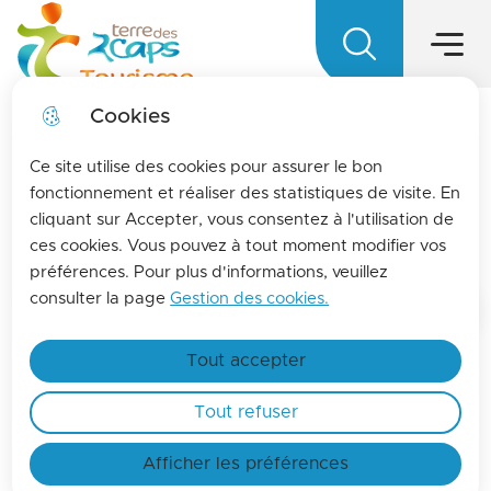
Main menu
Skip to
Skip to
Skip to main
Skip to
Menu
Terre des 2 caps Tourisme - Office d
menu
search
content
site map
Cookies
LA MENSUELLE
fermer l
Ce site utilise des cookies pour assurer le bon
Pour vous tenir informés de l'actualités de La
fonctionnement et réaliser des statistiques de visite. En
cliquant sur Accepter, vous consentez à l'utilisation de
terre des 2 caps, inscrivez-vous à la lettre
Family time
ces cookies. Vous pouvez à tout moment modifier vos
d'information de l'office de tourisme !
préférences. Pour plus d'informations, veuillez
Find out more
consulter la page
Gestion des cookies.
Home
Tout accepter
Tout refuser
Search engine
Afficher les préférences