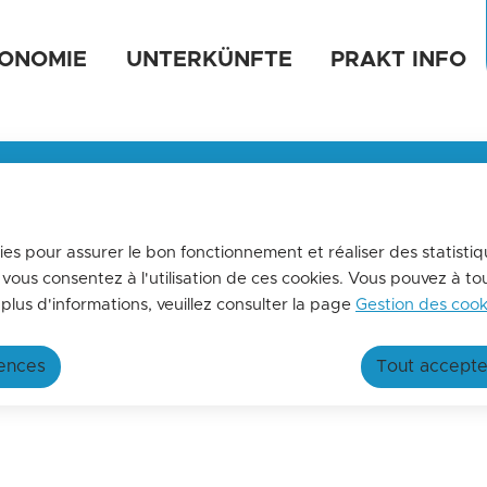
um Inhalt
Zum Lageplan springen
ONOMIE
UNTERKÜNFTE
PRAKT INFO
e de tourisme
MENSUELLE
us tenir informés de l'actualités de La terre des 2 caps,
ez-vous à la lettre d'information de l'office de tourisme !
kies pour assurer le bon fonctionnement et réaliser des statistiq
 vous consentez à l'utilisation de ces cookies. Vous pouvez à t
ut more
plus d'informations, veuillez consulter la page
Gestion des cook
rences
Tout accepte