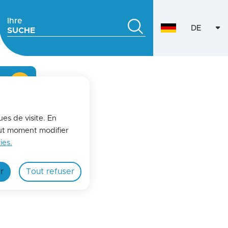
Ihre
DE
SUCHE
VERSION
fermer l'alerte
ues de visite. En
out moment modifier
ies.
r
Tout refuser