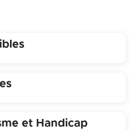
ibles
les
isme et Handicap