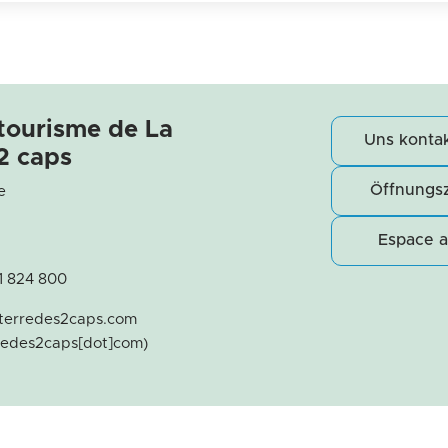
 tourisme de La
Uns kontak
2 caps
Öffnungsz
e
Espace 
21 824 800
terredes2caps
.
com
rredes2caps[dot]com)