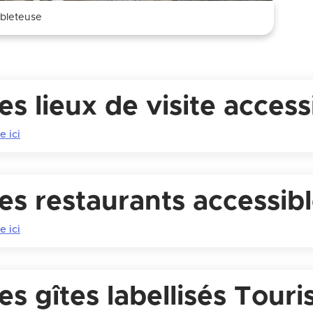
Zoom on image
bleteuse
es lieux de visite access
e ici
es restaurants accessib
e ici
es gîtes labellisés Tour