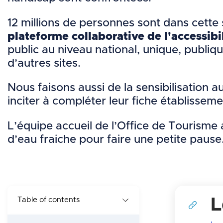
e
d
O
12 millions de personnes sont dans cette 
n
plateforme collaborative de l'accessibi
T
public au niveau national, unique, publiq
a
d’autres sites.
v
Nous faisons aussi de la sensibilisation 
inciter à compléter leur fiche établissem
i
L’équipe accueil de l’Office de Tourisme 
g
d’eau fraiche pour faire une petite pause
a
t
i
L
Table of contents
o