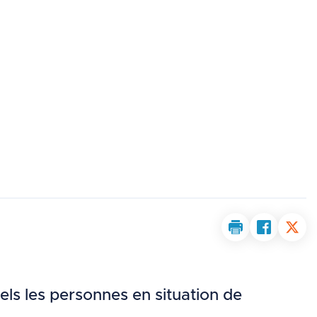
Print the page 
Share th
Shar
els les personnes en situation de