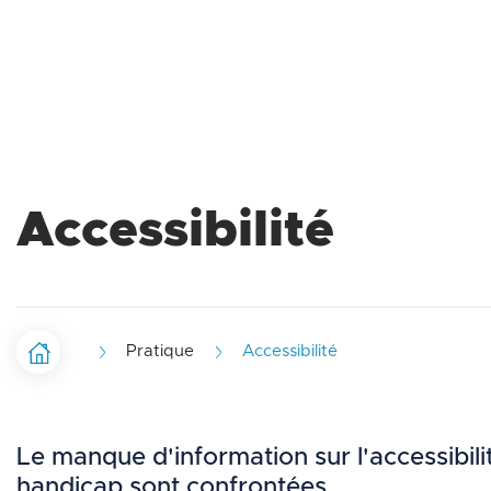
p
r
i
n
Accessibilité
c
i
p
Pratique
Accessibilité
Startseite
P
a
f
l
Le manque d'information sur l'accessibili
a
handicap sont confrontées.