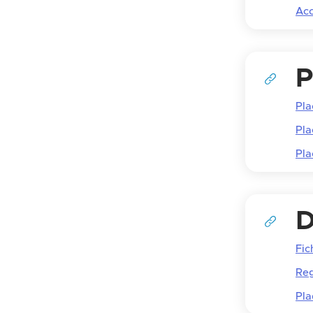
Ac
P
Pla
Pla
Pl
D
Fic
Reg
Pla