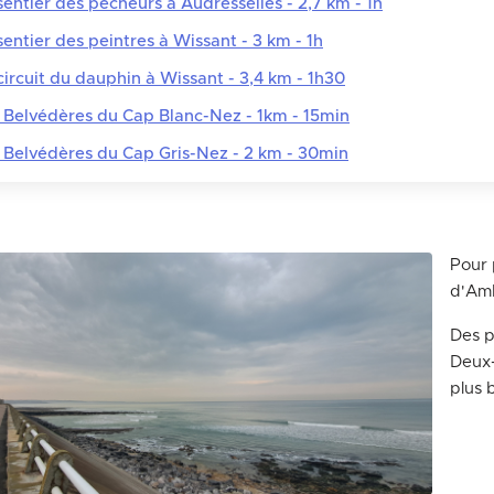
sentier des pêcheurs à Audresselles - 2,7 km - 1h
sentier des peintres à Wissant - 3 km - 1h
circuit du dauphin à Wissant - 3,4 km - 1h30
 Belvédères du Cap Blanc-Nez - 1km - 15min
 Belvédères du Cap Gris-Nez - 2 km - 30min
Pour 
d'Amb
Des p
Deux
plus 