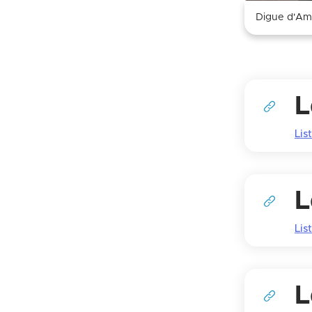
Digue d'Am
L
List
L
List
L