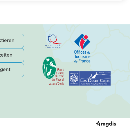
tieren
eiten
agent