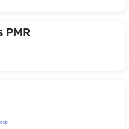
ts PMR
icap