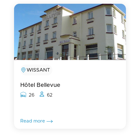
WISSANT
Hôtel Bellevue
Rooms capacity
People capacity
26
62
Read more