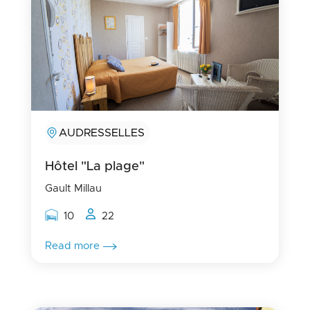
AUDRESSELLES
Hôtel "La plage"
Gault Millau
Rooms capacity
People capacity
10
22
Read more