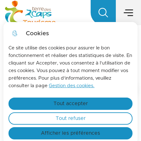
Main menu
Skip to
Skip to
Skip to main
Skip to
Menu
Terre des 2 caps Tourisme - Office d
menu
search
content
site map
Cookies
LA MENSUELLE
fermer l
Ce site utilise des cookies pour assurer le bon
Pour vous tenir informés de l'actualités de La
fonctionnement et réaliser des statistiques de visite. En
cliquant sur Accepter, vous consentez à l'utilisation de
terre des 2 caps, inscrivez-vous à la lettre
Hotels
ces cookies. Vous pouvez à tout moment modifier vos
d'information de l'office de tourisme !
préférences. Pour plus d'informations, veuillez
Find out more
consulter la page
Gestion des cookies.
Home
Tout accepter
Tout refuser
Search engine
Afficher les préférences