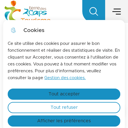
Main menu
Skip to
Skip to
Skip to main
Skip to
Menu
Terre des 2 caps Tourisme - Office d
menu
search
content
site map
Cookies
LA MENSUELLE
fermer l
Ce site utilise des cookies pour assurer le bon
Pour vous tenir informés de l'actualités de La
fonctionnement et réaliser des statistiques de visite. En
cliquant sur Accepter, vous consentez à l'utilisation de
terre des 2 caps, inscrivez-vous à la lettre
ces cookies. Vous pouvez à tout moment modifier vos
d'information de l'office de tourisme !
préférences. Pour plus d'informations, veuillez
Find out more
consulter la page
Gestion des cookies.
Recettes de chez nous
Tout accepter
Tout refuser
Home
Afficher les préférences