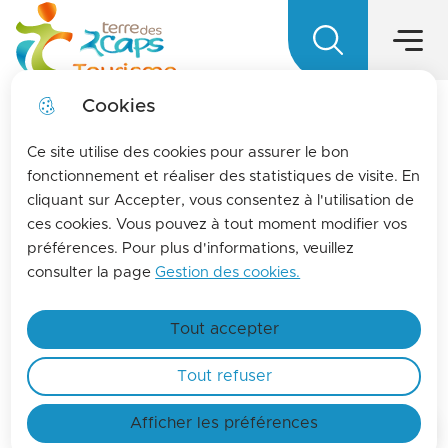
Main menu
Skip to
Skip to
Skip to main
Skip to
Menu
Terre des 2 caps Tourisme - Office d
menu
search
content
site map
Cookies
LA MENSUELLE
fermer l
Ce site utilise des cookies pour assurer le bon
Pour vous tenir informés de l'actualités de La
fonctionnement et réaliser des statistiques de visite. En
cliquant sur Accepter, vous consentez à l'utilisation de
terre des 2 caps, inscrivez-vous à la lettre
ces cookies. Vous pouvez à tout moment modifier vos
d'information de l'office de tourisme !
Atelier numérique
préférences. Pour plus d'informations, veuillez
Find out more
consulter la page
Gestion des cookies.
Club informatique : Niveau
Tout accepter
débutant / Initiation
Tout refuser
Afficher les préférences
Home