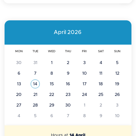
April
2026
MON
TUE
WED
THU
FRI
SAT
SUN
30
31
1
2
3
4
5
6
7
8
9
10
11
12
13
14
15
16
17
18
19
See all the events of
April 2026
20
21
22
23
24
25
26
27
28
29
30
1
2
3
4
5
6
7
8
9
10
Hours at
14 April