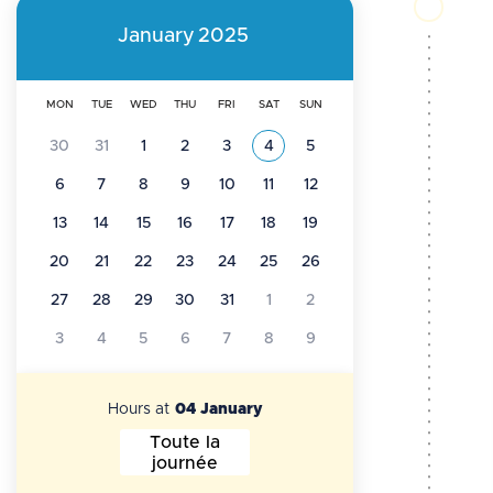
e
p
January
2025
a
r
MON
TUE
WED
THU
FRI
SAT
SUN
d
i
30
31
1
2
3
4
5
See all the events of
January 2025
c
n
6
7
8
9
10
11
12
r
13
14
15
16
17
18
19
c
20
21
22
23
24
25
26
u
i
27
28
29
30
31
1
2
m
p
3
4
5
6
7
8
9
b
a
Hours at
04 January
l
Toute la
Hours at 04 January 2025
journée