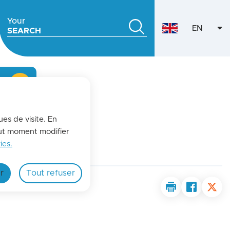
Your
EN
SEARCH
VERSION
fermer l'alerte
ues de visite. En
out moment modifier
ateau
ies.
r
Tout refuser
Print the page
Share th
Shar