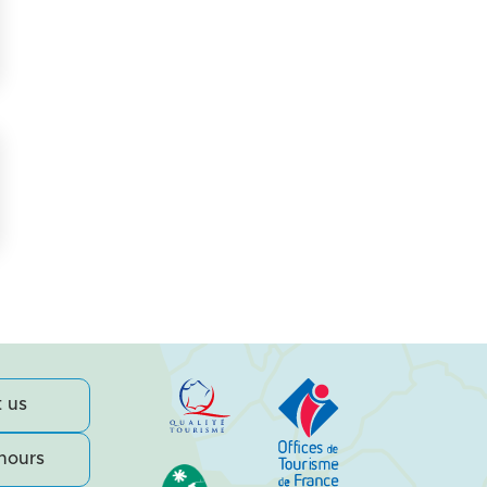
 us
hours