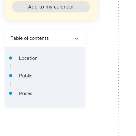
e
Add to my calendar
O
T
Table of contents
Location
Public
Prices