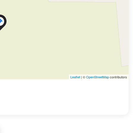
Leaflet
| ©
OpenStreetMap
contributors