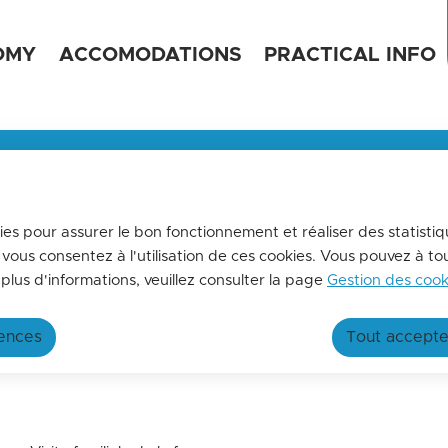
ent
Skip to site map
OMY
ACCOMODATIONS
PRACTICAL INFO
e de tourisme
MENSUELLE
us tenir informés de l'actualités de La terre des 2 caps,
ez-vous à la lettre d'information de l'office de tourisme !
kies pour assurer le bon fonctionnement et réaliser des statistiq
 vous consentez à l'utilisation de ces cookies. Vous pouvez à t
e Pédagogique Duch
ut more
plus d'informations, veuillez consulter la page
Gestion des cook
rences
Tout accepte
a Ferme Pédagogique Duchateau