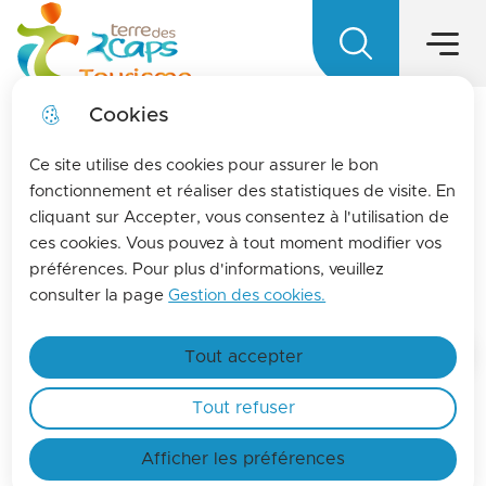
Hauptmen
Zum
Weiter
Direkt
Zum
Menü
zur
zum
Lageplan
Menü
Terre des 2 caps Tourisme - Office d
springen
Suche
Inhalt
springen
Cookies
LA MENSUELLE
fermer l
Ce site utilise des cookies pour assurer le bon
Pour vous tenir informés de l'actualités de La
fonctionnement et réaliser des statistiques de visite. En
cliquant sur Accepter, vous consentez à l'utilisation de
terre des 2 caps, inscrivez-vous à la lettre
Brochures en
ces cookies. Vous pouvez à tout moment modifier vos
d'information de l'office de tourisme !
téléchargement
préférences. Pour plus d'informations, veuillez
Find out more
consulter la page
Gestion des cookies.
Tout accepter
Startseite
Tout refuser
Suchmaschine
Afficher les préférences