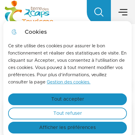
Hauptmen
Zum
Weiter
Direkt
Zum
Menü
zur
zum
Lageplan
Menü
Terre des 2 caps Tourisme - Office d
springen
Suche
Inhalt
springen
Cookies
LA MENSUELLE
fermer l
Ce site utilise des cookies pour assurer le bon
Pour vous tenir informés de l'actualités de La
fonctionnement et réaliser des statistiques de visite. En
cliquant sur Accepter, vous consentez à l'utilisation de
terre des 2 caps, inscrivez-vous à la lettre
Explorer
ces cookies. Vous pouvez à tout moment modifier vos
d'information de l'office de tourisme !
préférences. Pour plus d'informations, veuillez
Find out more
consulter la page
Gestion des cookies.
Startseite
Tout accepter
Tout refuser
Afficher les préférences