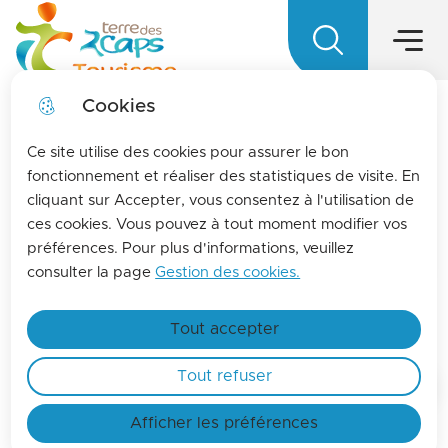
Hauptmen
Zum
Weiter
Direkt
Zum
Menü
zur
zum
Lageplan
Menü
Terre des 2 caps Tourisme - Office d
springen
Suche
Inhalt
springen
Cookies
LA MENSUELLE
fermer l
Ce site utilise des cookies pour assurer le bon
Pour vous tenir informés de l'actualités de La
fonctionnement et réaliser des statistiques de visite. En
cliquant sur Accepter, vous consentez à l'utilisation de
terre des 2 caps, inscrivez-vous à la lettre
ces cookies. Vous pouvez à tout moment modifier vos
d'information de l'office de tourisme !
préférences. Pour plus d'informations, veuillez
Find out more
consulter la page
Gestion des cookies.
HORAIRES D'OUVERTURE
Tout accepter
Tout refuser
Startseite
Afficher les préférences