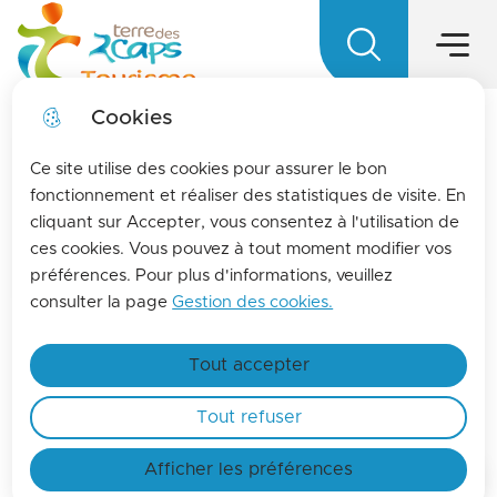
Menu princ
Aller
Aller au
Aller à la
Aller au
au
contenu
Menu
Terre des 2 caps Tourisme - Office d
recherche
sitemap
menu
principal
Cookies
LA MENSUELLE
fermer l
Ce site utilise des cookies pour assurer le bon
Pour vous tenir informés de l'actualités de La
fonctionnement et réaliser des statistiques de visite. En
cliquant sur Accepter, vous consentez à l'utilisation de
terre des 2 caps, inscrivez-vous à la lettre
ces cookies. Vous pouvez à tout moment modifier vos
d'information de l'office de tourisme !
Culture
préférences. Pour plus d'informations, veuillez
En savoir plus
consulter la page
Gestion des cookies.
L’anglais en famille :
Tout accepter
préparons nos vacances !
Tout refuser
Afficher les préférences
Accueil