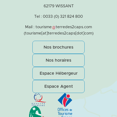
62179 WISSANT
Tel : 0033 (0) 321 824 800
Mail :
tourisme
terredes2caps
.
com
(tourisme[at]terredes2caps[dot]com)
Nos brochures
Nos horaires
Espace Hébergeur
Espace Agent