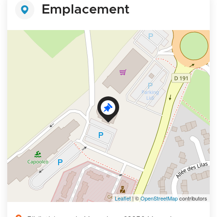
Emplacement
+
−
Leaflet
| ©
OpenStreetMap
contributors