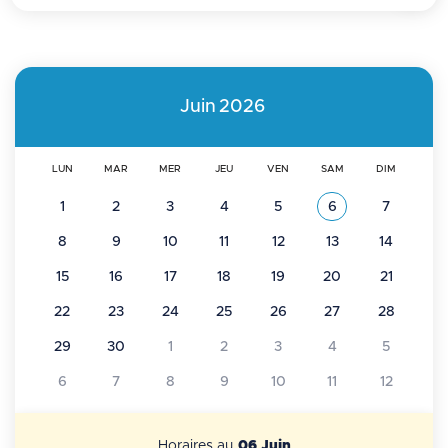
Juin
2026
LUN
MAR
MER
JEU
VEN
SAM
DIM
1
2
3
4
5
6
7
Voir tous les év
Juin 2026
8
9
10
11
12
13
14
15
16
17
18
19
20
21
22
23
24
25
26
27
28
29
30
1
2
3
4
5
6
7
8
9
10
11
12
Horaires au
06 Juin