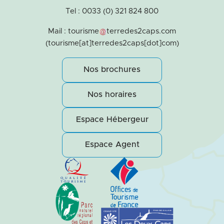
Tel : 0033 (0) 321 824 800
Mail :
tourisme
terredes2caps
.
com
(tourisme[at]terredes2caps[dot]com)
Nos brochures
Nos horaires
Espace Hébergeur
Espace Agent