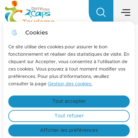
Menu princ
Aller
Aller au
Aller à la
Aller au
au
contenu
Menu
Terre des 2 caps Tourisme - Office d
recherche
sitemap
menu
principal
Cookies
LA MENSUELLE
fermer l
Ce site utilise des cookies pour assurer le bon
Pour vous tenir informés de l'actualités de La
fonctionnement et réaliser des statistiques de visite. En
cliquant sur Accepter, vous consentez à l'utilisation de
terre des 2 caps, inscrivez-vous à la lettre
ces cookies. Vous pouvez à tout moment modifier vos
d'information de l'office de tourisme !
préférences. Pour plus d'informations, veuillez
En savoir plus
consulter la page
Gestion des cookies.
Restaurants
Tout accepter
Tout refuser
Accueil
Afficher les préférences