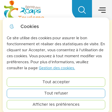
Main menu
Skip to
Skip to
Skip to main
Skip to
Menu
menu
search
content
site map
Terre des 2 caps Tourisme - Office d
Cookies
LA MENSUELLE
fermer l
Ce site utilise des cookies pour assurer le bon
Pour vous tenir informés de l'actualités de La
fonctionnement et réaliser des statistiques de visite. En
cliquant sur Accepter, vous consentez à l'utilisation de
terre des 2 caps, inscrivez-vous à la lettre
ces cookies. Vous pouvez à tout moment modifier vos
d'information de l'office de tourisme !
préférences. Pour plus d'informations, veuillez
Find out more
consulter la page
Gestion des cookies.
Tout accepter
Tout refuser
Afficher les préférences