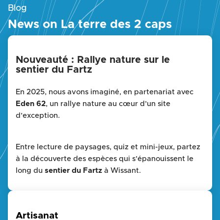
Blog
News on La terre des 2 caps
Nouveauté : Rallye nature sur le
sentier du Fartz
En 2025, nous avons imaginé, en partenariat avec
Eden 62
, un rallye nature au cœur d’un site
d’exception.
Entre lecture de paysages, quiz et mini-jeux, partez
à la découverte des espèces qui s’épanouissent le
long du
sentier du Fartz
à Wissant.
Munis de votre support d’aide et attentifs à ce qui
vous entoure, relevez les
défis
, résolvez les
énigmes
Artisanat