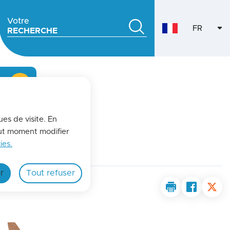
Votre
FR
RECHERCHE
VERSION
fermer l'alerte
ues de visite. En
out moment modifier
ies.
r
Tout refuser
Imprimer la pa
Partager 
Part
Zoom on image