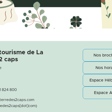
 tourisme de La
Nos broc
2 caps
Nos hora
e
Espace Hé
21 824 800
Espace 
terredes2caps
.
com
rredes2caps[dot]com)