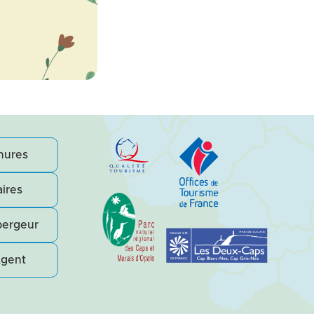
hures
ires
bergeur
Agent