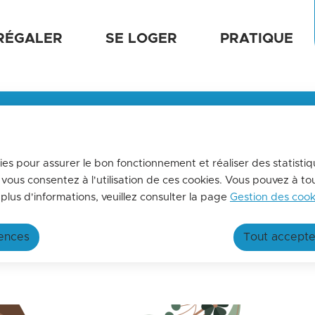
tenu principal
Aller au sitemap
RÉGALER
SE LOGER
PRATIQUE
e de tourisme
MENSUELLE
us tenir informés de l'actualités de La terre des 2 caps,
ez-vous à la lettre d'information de l'office de tourisme !
kies pour assurer le bon fonctionnement et réaliser des statistiq
 vous consentez à l'utilisation de ces cookies. Vous pouvez à t
le Vent
oir plus
plus d'informations, veuillez consulter la page
Gestion des cook
rences
Tout accepte
dans le Vent