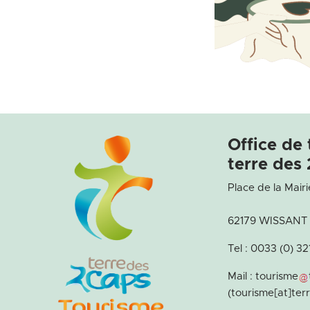
Office de
terre des 
Place de la Mairi
62179 WISSANT
Tel : 0033 (0) 3
Mail :
tourisme
(tourisme[at]te