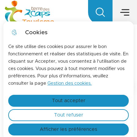
Menu princ
Aller
Aller au
Aller à la
Aller au
au
contenu
Menu
Terre des 2 caps Tourisme - Office d
recherche
sitemap
menu
principal
Cookies
LA MENSUELLE
fermer l
Ce site utilise des cookies pour assurer le bon
Pour vous tenir informés de l'actualités de La
fonctionnement et réaliser des statistiques de visite. En
cliquant sur Accepter, vous consentez à l'utilisation de
terre des 2 caps, inscrivez-vous à la lettre
Fanny Sautier
ces cookies. Vous pouvez à tout moment modifier vos
d'information de l'office de tourisme !
préférences. Pour plus d'informations, veuillez
En savoir plus
consulter la page
Gestion des cookies.
Accueil
Tout accepter
Zoom on image
Tout refuser
Afficher les préférences