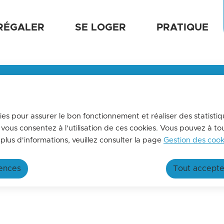
tenu principal
Aller au sitemap
RÉGALER
SE LOGER
PRATIQUE
e de tourisme
MENSUELLE
us tenir informés de l'actualités de La terre des 2 caps,
ez-vous à la lettre d'information de l'office de tourisme !
kies pour assurer le bon fonctionnement et réaliser des statistiq
 vous consentez à l'utilisation de ces cookies. Vous pouvez à t
 l’image»
oir plus
plus d'informations, veuillez consulter la page
Gestion des cook
rences
Tout accepte