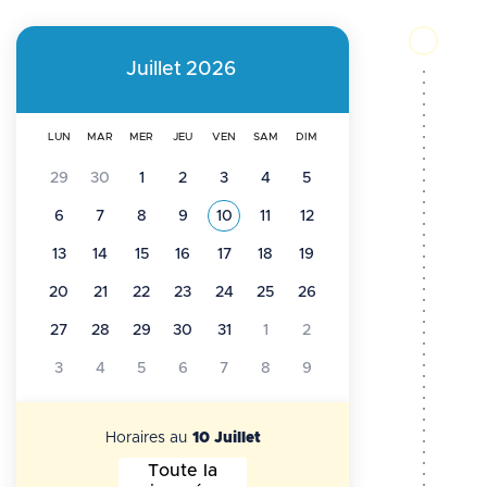
i
p
l
Juillet
2026
r
d
i
LUN
MAR
MER
JEU
VEN
SAM
DIM
'
n
29
30
1
2
3
4
5
A
6
7
8
9
10
11
12
Voir tous les événements de
Juillet 2026
c
r
13
14
15
16
17
18
19
i
20
21
22
23
24
25
26
i
p
27
28
29
30
31
1
2
a
3
4
5
6
7
8
9
a
n
l
Horaires au
10 Juillet
e
Toute la