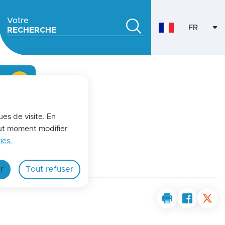
Votre
FR
RECHERCHE
VERSION
fermer l'alerte
ues de visite. En
out moment modifier
ies.
r
Tout refuser
Imprimer la pa
Partager 
Part