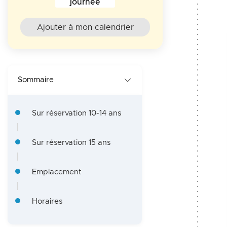
e
Horaires au 10 Juillet 2026
journée
O
Ajouter à mon calendrier
T
Sommaire
Sur réservation 10-14 ans
Sur réservation 15 ans
Emplacement
Horaires