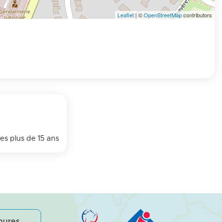
Leaflet
| ©
OpenStreetMap
contributors
es plus de 15 ans
hures