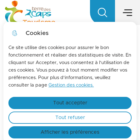
Menu princ
Aller
Aller au
Aller à la
Aller au
au
contenu
Menu
Terre des 2 caps Tourisme - Office d
recherche
sitemap
menu
principal
Cookies
LA MENSUELLE
fermer l
Ce site utilise des cookies pour assurer le bon
Pour vous tenir informés de l'actualités de La
fonctionnement et réaliser des statistiques de visite. En
cliquant sur Accepter, vous consentez à l'utilisation de
terre des 2 caps, inscrivez-vous à la lettre
Atelier créatif parents-
ces cookies. Vous pouvez à tout moment modifier vos
d'information de l'office de tourisme !
enfants «Mosaïque»
préférences. Pour plus d'informations, veuillez
En savoir plus
consulter la page
Gestion des cookies.
Culture
Tout accepter
Accueil
Tout refuser
Afficher les préférences