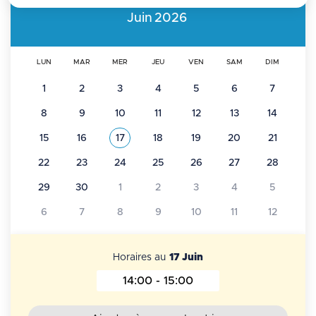
Juin
2026
LUN
MAR
MER
JEU
VEN
SAM
DIM
1
2
3
4
5
6
7
8
9
10
11
12
13
14
15
16
17
18
19
20
21
Voir tous les événements de
Juin 2026
22
23
24
25
26
27
28
29
30
1
2
3
4
5
6
7
8
9
10
11
12
Horaires au
17 Juin
14:00 - 15:00
Horaires au 17 Juin 2026