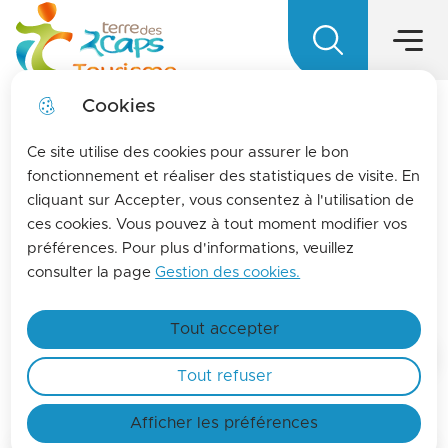
Menu princ
Aller
Aller au
Aller à la
Aller au
au
contenu
Menu
Terre des 2 caps Tourisme - Office d
recherche
sitemap
menu
principal
Cookies
LA MENSUELLE
fermer l
Ce site utilise des cookies pour assurer le bon
Pour vous tenir informés de l'actualités de La
fonctionnement et réaliser des statistiques de visite. En
cliquant sur Accepter, vous consentez à l'utilisation de
terre des 2 caps, inscrivez-vous à la lettre
Atelier artistique avec
ces cookies. Vous pouvez à tout moment modifier vos
d'information de l'office de tourisme !
Benoît Boutry
préférences. Pour plus d'informations, veuillez
En savoir plus
consulter la page
Gestion des cookies.
Culture
Tout accepter
Accueil
Tout refuser
Afficher les préférences