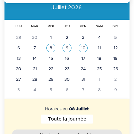
Juillet
2026
LUN
MAR
MER
JEU
VEN
SAM
DIM
29
30
1
2
3
4
5
6
7
8
9
10
11
12
Voir tous les événements de
Juillet 2026
Voir tous les événements de
Juillet 2026
Voir tous les événements
Juillet 2026
13
14
15
16
17
18
19
20
21
22
23
24
25
26
27
28
29
30
31
1
2
3
4
5
6
7
8
9
Horaires au
08 Juillet
Toute la journée
Horaires au 08 Juillet 2026